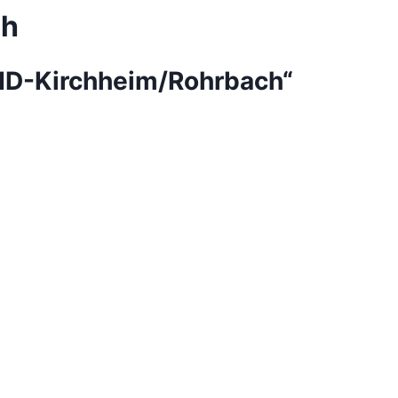
ch
 „HD-Kirchheim/Rohrbach“