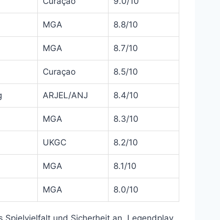
Curaçao
9.0/10
MGA
8.8/10
MGA
8.7/10
Curaçao
8.5/10
g
ARJEL/ANJ
8.4/10
MGA
8.3/10
UKGC
8.2/10
MGA
8.1/10
MGA
8.0/10
Spielvielfalt und Sicherheit an. Legendplay