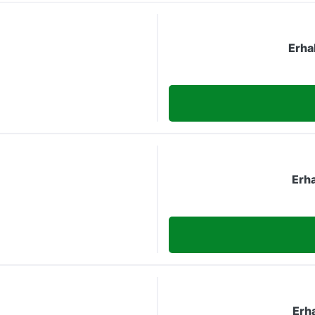
Erha
Erha
Erha