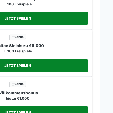
+ 100 Freispiele
JETZT SPIELEN
Bonus
lten Sie bis zu €5,000
+ 300 Freispiele
JETZT SPIELEN
Bonus
illkommensbonus
bis zu €1,000
JETZT SPIELEN