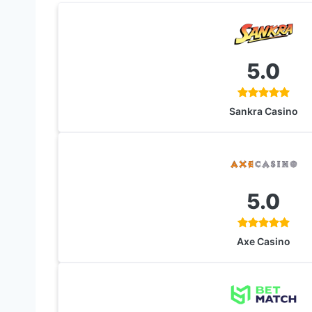
5.0
Sankra Casino
5.0
Axe Casino