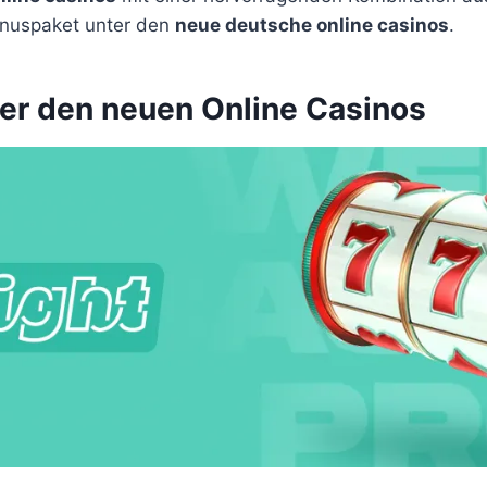
onuspaket unter den
neue deutsche online casinos
.
ter den neuen Online Casinos