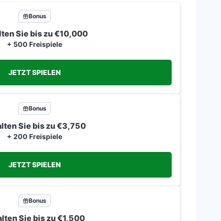
Bonus
lten Sie bis zu €10,000
+ 500 Freispiele
JETZT SPIELEN
Bonus
lten Sie bis zu €3,750
+ 200 Freispiele
JETZT SPIELEN
Bonus
lten Sie bis zu €1,500