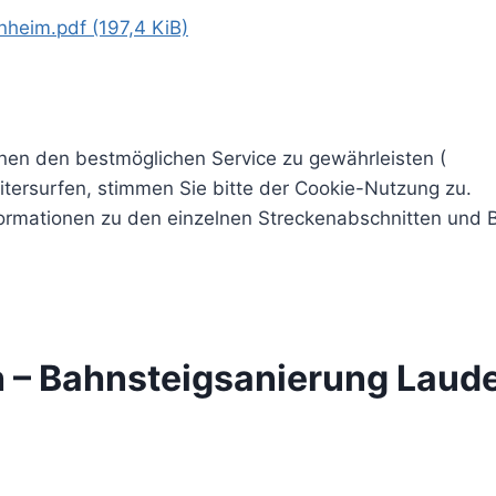
enheim.pdf
(197,4 KiB)
nen den bestmöglichen Service zu gewährleisten (
Mehr 
itersurfen, stimmen Sie bitte der Cookie-Nutzung zu.
Ic
e Informationen zu den einzelnen Streckenabschnitten u
h – Bahnsteigsanierung Laud