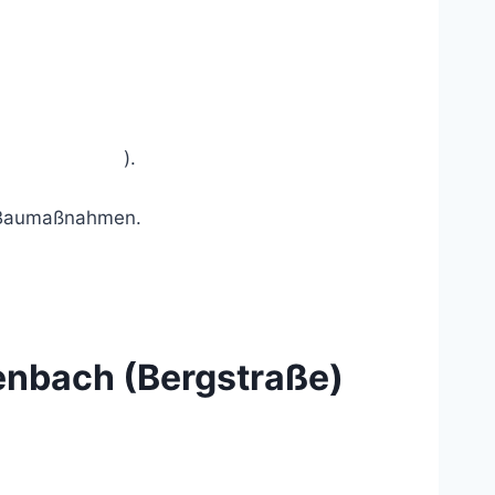
Informationen
).
h stimme zu.
nd Baumaßnahmen.
enbach (Bergstraße)