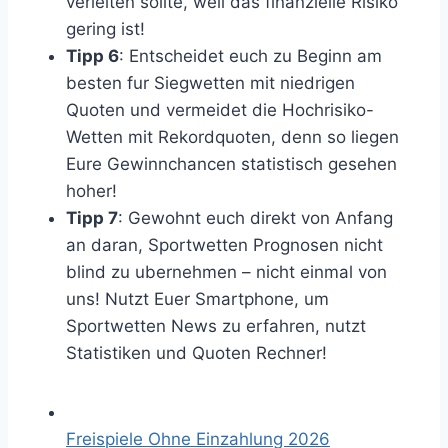
verleiten sollte, weil das finanzielle Risiko
gering ist!
Tipp 6
: Entscheidet euch zu Beginn am
besten fur Siegwetten mit niedrigen
Quoten und vermeidet die Hochrisiko-
Wetten mit Rekordquoten, denn so liegen
Eure Gewinnchancen statistisch gesehen
hoher!
Tipp 7
: Gewohnt euch direkt von Anfang
an daran, Sportwetten Prognosen nicht
blind zu ubernehmen – nicht einmal von
uns! Nutzt Euer Smartphone, um
Sportwetten News zu erfahren, nutzt
Statistiken und Quoten Rechner!
Freispiele Ohne Einzahlung 2026