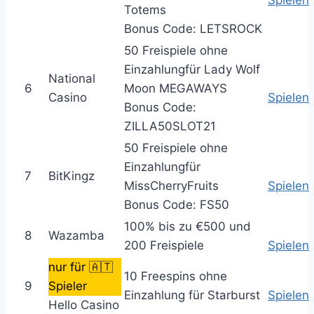
Spielen
Totems
Bonus Code: LETSROCK
50 Freispiele ohne
Einzahlung
für Lady Wolf
National
6
Moon MEGAWAYS
Casino
Spielen
Bonus Code:
ZILLA50SLOT21
50 Freispiele ohne
Einzahlung
für
7
BitKingz
MissCherryFruits
Spielen
Bonus Code: FS50
100% bis zu €500
und
8
Wazamba
200 Freispiele
Spielen
nur für 🇦🇹
10 Freespins ohne
9
Spieler
Einzahlung
für Starburst
Spielen
Hello Casino