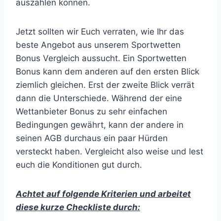
auszahlen können.
Jetzt sollten wir Euch verraten, wie Ihr das
beste Angebot aus unserem Sportwetten
Bonus Vergleich aussucht. Ein Sportwetten
Bonus kann dem anderen auf den ersten Blick
ziemlich gleichen. Erst der zweite Blick verrät
dann die Unterschiede. Während der eine
Wettanbieter Bonus zu sehr einfachen
Bedingungen gewährt, kann der andere in
seinen AGB durchaus ein paar Hürden
versteckt haben. Vergleicht also weise und lest
euch die Konditionen gut durch.
Achtet auf folgende Kriterien und arbeitet
diese kurze Checkliste durch: