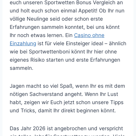
euch unseren Sportwetten Bonus Vergleich an
und holt euch schon einmal Appetit! Ob Ihr nun
völlige Neulinge seid oder schon erste
Erfahrungen sammeln konntet, bei uns könnt
Ihr noch etwas lernen. Ein
Casino ohne
Einzahlung
ist für viele Einsteiger ideal – ähnlich
wie bei Sportwettenboni könnt Ihr hier ohne
eigenes Risiko starten und erste Erfahrungen
sammeln.
Jagen macht so viel Spaß, wenn Ihr es mit dem
nötigen Sachverstand angeht. Wenn Ihr Lust
habt, zeigen wir Euch jetzt schon unsere Tipps
und Tricks, damit Ihr direkt beginnen könnt.
Das Jahr 2026 ist angebrochen und verspricht