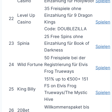
Casino
Einzahlung
für Hollywoof
Spielen
35 Freispiele ohne
Level Up
Einzahlung
für 9 Dragon
22
Casino
Kings
Spielen
Code: DOUBLEZILLA
25 Free Spins ohne
23
Spinia
Einzahlung
für Book of
Spielen
Darkness
50 Freispiele bei der
24
Wild Fortune
Registrierung
für Elvis
Spielen
Frog Trueways
151% up to €500
+ 151
FS on Elvis Frog
25
King Billy
Trueways/The Mystic
Spielen
Hive
Willkommenspaket bis
26
20Bet