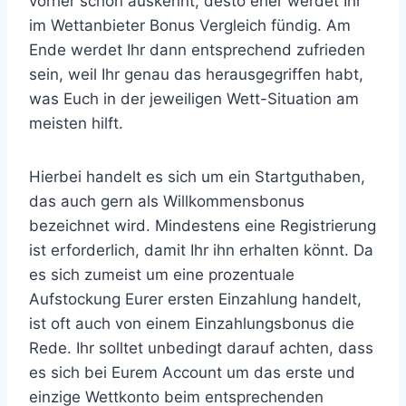
vorher schon auskennt, desto eher werdet Ihr
im Wettanbieter Bonus Vergleich fündig. Am
Ende werdet Ihr dann entsprechend zufrieden
sein, weil Ihr genau das herausgegriffen habt,
was Euch in der jeweiligen Wett-Situation am
meisten hilft.
Hierbei handelt es sich um ein Startguthaben,
das auch gern als Willkommensbonus
bezeichnet wird. Mindestens eine Registrierung
ist erforderlich, damit Ihr ihn erhalten könnt. Da
es sich zumeist um eine prozentuale
Aufstockung Eurer ersten Einzahlung handelt,
ist oft auch von einem Einzahlungsbonus die
Rede. Ihr solltet unbedingt darauf achten, dass
es sich bei Eurem Account um das erste und
einzige Wettkonto beim entsprechenden