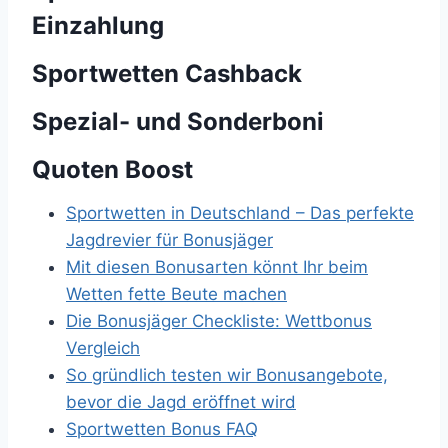
Einzahlung
Sportwetten Cashback
Spezial- und Sonderboni
Quoten Boost
Sportwetten in Deutschland – Das perfekte
Jagdrevier für Bonusjäger
Mit diesen Bonusarten könnt Ihr beim
Wetten fette Beute machen
Die Bonusjäger Checkliste: Wettbonus
Vergleich
So gründlich testen wir Bonusangebote,
bevor die Jagd eröffnet wird
Sportwetten Bonus FAQ