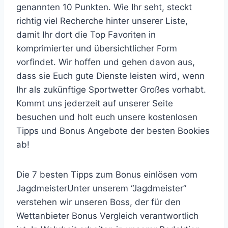
genannten 10 Punkten. Wie Ihr seht, steckt
richtig viel Recherche hinter unserer Liste,
damit Ihr dort die Top Favoriten in
komprimierter und übersichtlicher Form
vorfindet. Wir hoffen und gehen davon aus,
dass sie Euch gute Dienste leisten wird, wenn
Ihr als zukünftige Sportwetter Großes vorhabt.
Kommt uns jederzeit auf unserer Seite
besuchen und holt euch unsere kostenlosen
Tipps und Bonus Angebote der besten Bookies
ab!
Die 7 besten Tipps zum Bonus einlösen vom
JagdmeisterUnter unserem “Jagdmeister”
verstehen wir unseren Boss, der für den
Wettanbieter Bonus Vergleich verantwortlich