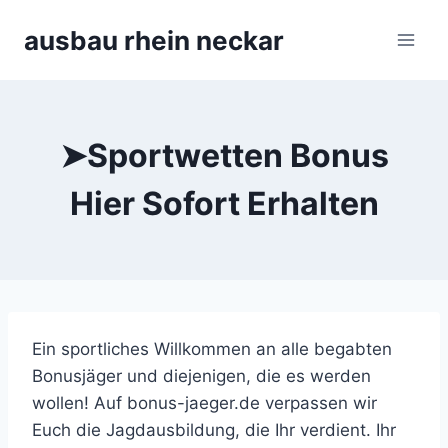
Zum
ausbau rhein neckar
Inhalt
springen
➤Sportwetten Bonus
Hier Sofort Erhalten
Ein sportliches Willkommen an alle begabten
Bonusjäger und diejenigen, die es werden
wollen! Auf bonus-jaeger.de verpassen wir
Euch die Jagdausbildung, die Ihr verdient. Ihr