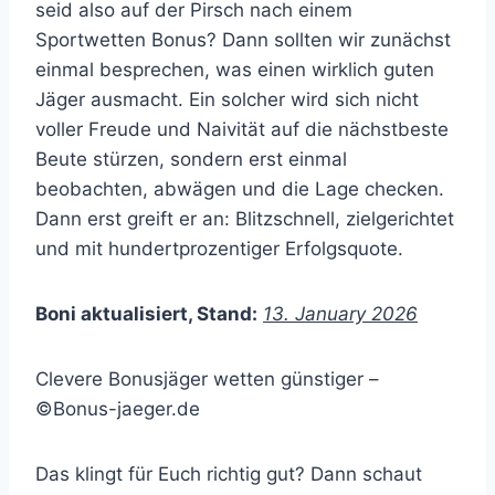
seid also auf der Pirsch nach einem
Sportwetten Bonus? Dann sollten wir zunächst
einmal besprechen, was einen wirklich guten
Jäger ausmacht. Ein solcher wird sich nicht
voller Freude und Naivität auf die nächstbeste
Beute stürzen, sondern erst einmal
beobachten, abwägen und die Lage checken.
Dann erst greift er an: Blitzschnell, zielgerichtet
und mit hundertprozentiger Erfolgsquote.
Boni aktualisiert, Stand:
13. January 2026
Clevere Bonusjäger wetten günstiger –
©Bonus-jaeger.de
Das klingt für Euch richtig gut? Dann schaut