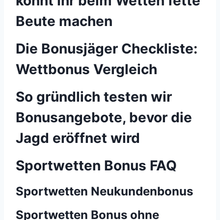
könnt Ihr beim Wetten fette
Beute machen
Die Bonusjäger Checkliste:
Wettbonus Vergleich
So gründlich testen wir
Bonusangebote, bevor die
Jagd eröffnet wird
Sportwetten Bonus FAQ
Sportwetten Neukundenbonus
Sportwetten Bonus ohne